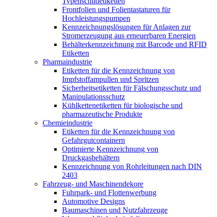
Typenschildetiketten
Frontfolien und Folientastaturen für
Hochleistungspumpen
Kennzeichnungslösungen für Anlagen zur
Stromerzeugung aus erneuerbaren Energien
Behälterkennzeichnung mit Barcode und RFID
Etiketten
Pharmaindustrie
Etiketten für die Kennzeichnung von
Impfstoffampullen und Spritzen
Sicherheitsetiketten für Fälschungsschutz und
Manipulationsschutz
Kühlkettenetiketten für biologische und
pharmazeutische Produkte
Chemieindustrie
Etiketten für die Kennzeichnung von
Gefahrgutcontainern
Optimierte Kennzeichnung von
Druckgasbehältern
Kennzeichnung von Rohrleitungen nach DIN
2403
Fahrzeug- und Maschinendekore
Fuhrpark- und Flottenwerbung
Automotive Designs
Baumaschinen und Nutzfahrzeuge