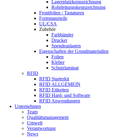
Lagerplatzkennzeichnung
Rohrleitungskennzeichnung
Frontfolien / Tastaturen
Formstanzteile
UL/CSA
Zubehör
Farbbänder
Drucker
Spendeanlagen
Eigenschaften der Grundmaterialien
Folien
Kleber
Schutzlaminat
RFID
RFID Starterkit
RFID ALLGEMEIN
RFID Etiketten
RFID Hard- und Software
RFID Anwendungen
Unternehmen
Team
Qualitätsmanagement
Umwelt
Verantwortung
News