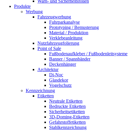
Warn- und Sicherheitsfolien
Produkte
Werbung
Fahrzeugwerbung
Fuhrparkanalyse
Prototyping / Bemusterung
Material / Produktion
Verklebeanleitung
Nutzfahrzeugfolierung
Point of Sale
Fußbodenaufkleber / Fußbodenleitsysteme
Banner / Spannbänder
Deckenhänger
Architektur
Di-Noc
Glasdekor
Vogelschutz
Kennzeichnung
Etiketten
Neutrale Etiketten
Bedruckte Etiketten
Sicherheitsetiketten
3D-Doming-Etiketten
Gefahrstoffetiketten
Stahlkennzeichnung