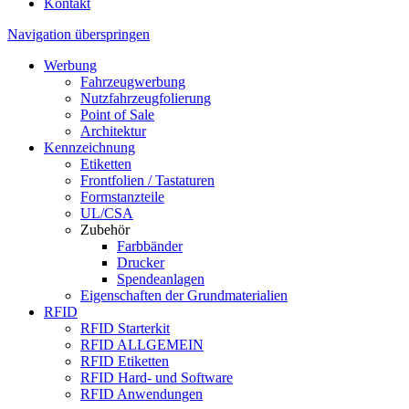
Kontakt
Navigation überspringen
Werbung
Fahrzeugwerbung
Nutzfahrzeugfolierung
Point of Sale
Architektur
Kennzeichnung
Etiketten
Frontfolien / Tastaturen
Formstanzteile
UL/CSA
Zubehör
Farbbänder
Drucker
Spendeanlagen
Eigenschaften der Grundmaterialien
RFID
RFID Starterkit
RFID ALLGEMEIN
RFID Etiketten
RFID Hard- und Software
RFID Anwendungen