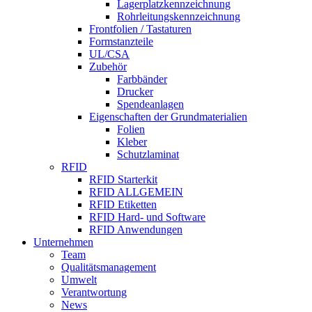
Lagerplatzkennzeichnung
Rohrleitungskennzeichnung
Frontfolien / Tastaturen
Formstanzteile
UL/CSA
Zubehör
Farbbänder
Drucker
Spendeanlagen
Eigenschaften der Grundmaterialien
Folien
Kleber
Schutzlaminat
RFID
RFID Starterkit
RFID ALLGEMEIN
RFID Etiketten
RFID Hard- und Software
RFID Anwendungen
Unternehmen
Team
Qualitätsmanagement
Umwelt
Verantwortung
News