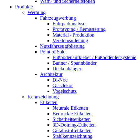
Warn- und Sicherheitsfolien
Produkte
Werbung
Fahrzeugwerbung
Fuhrparkanalyse
Prototyping / Bemusterung
Material / Produktion
Verklebeanleitung
Nutzfahrzeugfolierung
Point of Sale
Fußbodenaufkleber / Fußbodenleitsysteme
Banner / Spannbänder
Deckenhänger
Architektur
Di-Noc
Glasdekor
Vogelschutz
Kennzeichnung
Etiketten
Neutrale Etiketten
Bedruckte Etiketten
Sicherheitsetiketten
3D-Doming-Etiketten
Gefahrstoffetiketten
Stahlkennzeichnung