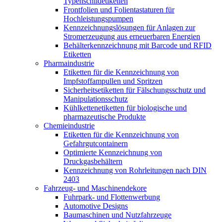
Typenschildetiketten
Frontfolien und Folientastaturen für
Hochleistungspumpen
Kennzeichnungslösungen für Anlagen zur
Stromerzeugung aus erneuerbaren Energien
Behälterkennzeichnung mit Barcode und RFID
Etiketten
Pharmaindustrie
Etiketten für die Kennzeichnung von
Impfstoffampullen und Spritzen
Sicherheitsetiketten für Fälschungsschutz und
Manipulationsschutz
Kühlkettenetiketten für biologische und
pharmazeutische Produkte
Chemieindustrie
Etiketten für die Kennzeichnung von
Gefahrgutcontainern
Optimierte Kennzeichnung von
Druckgasbehältern
Kennzeichnung von Rohrleitungen nach DIN
2403
Fahrzeug- und Maschinendekore
Fuhrpark- und Flottenwerbung
Automotive Designs
Baumaschinen und Nutzfahrzeuge