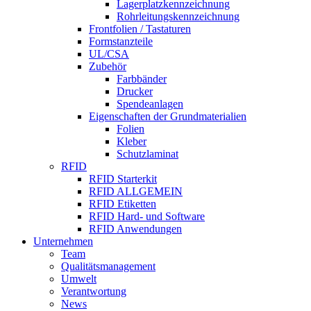
Lagerplatzkennzeichnung
Rohrleitungskennzeichnung
Frontfolien / Tastaturen
Formstanzteile
UL/CSA
Zubehör
Farbbänder
Drucker
Spendeanlagen
Eigenschaften der Grundmaterialien
Folien
Kleber
Schutzlaminat
RFID
RFID Starterkit
RFID ALLGEMEIN
RFID Etiketten
RFID Hard- und Software
RFID Anwendungen
Unternehmen
Team
Qualitätsmanagement
Umwelt
Verantwortung
News