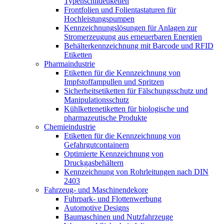
Typenschildetiketten
Frontfolien und Folientastaturen für
Hochleistungspumpen
Kennzeichnungslösungen für Anlagen zur
Stromerzeugung aus erneuerbaren Energien
Behälterkennzeichnung mit Barcode und RFID
Etiketten
Pharmaindustrie
Etiketten für die Kennzeichnung von
Impfstoffampullen und Spritzen
Sicherheitsetiketten für Fälschungsschutz und
Manipulationsschutz
Kühlkettenetiketten für biologische und
pharmazeutische Produkte
Chemieindustrie
Etiketten für die Kennzeichnung von
Gefahrgutcontainern
Optimierte Kennzeichnung von
Druckgasbehältern
Kennzeichnung von Rohrleitungen nach DIN
2403
Fahrzeug- und Maschinendekore
Fuhrpark- und Flottenwerbung
Automotive Designs
Baumaschinen und Nutzfahrzeuge