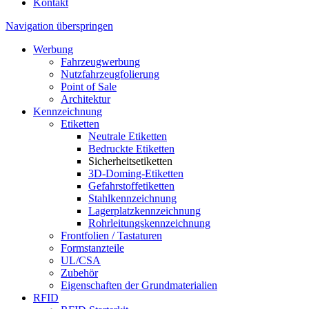
Kontakt
Navigation überspringen
Werbung
Fahrzeugwerbung
Nutzfahrzeugfolierung
Point of Sale
Architektur
Kennzeichnung
Etiketten
Neutrale Etiketten
Bedruckte Etiketten
Sicherheitsetiketten
3D-Doming-Etiketten
Gefahrstoffetiketten
Stahlkennzeichnung
Lagerplatzkennzeichnung
Rohrleitungskennzeichnung
Frontfolien / Tastaturen
Formstanzteile
UL/CSA
Zubehör
Eigenschaften der Grundmaterialien
RFID