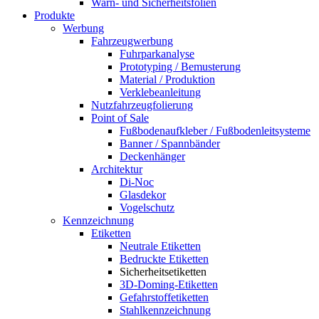
Warn- und Sicherheitsfolien
Produkte
Werbung
Fahrzeugwerbung
Fuhrparkanalyse
Prototyping / Bemusterung
Material / Produktion
Verklebeanleitung
Nutzfahrzeugfolierung
Point of Sale
Fußbodenaufkleber / Fußbodenleitsysteme
Banner / Spannbänder
Deckenhänger
Architektur
Di-Noc
Glasdekor
Vogelschutz
Kennzeichnung
Etiketten
Neutrale Etiketten
Bedruckte Etiketten
Sicherheitsetiketten
3D-Doming-Etiketten
Gefahrstoffetiketten
Stahlkennzeichnung