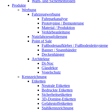
Warn- und Sicherheitsfolien
Produkte
Werbung
Fahrzeugwerbung
Fuhrparkanalyse
Prototyping / Bemusterung
Material / Produktion
Verklebeanleitung
Nutzfahrzeugfolierung
Point of Sale
Fußbodenaufkleber / Fußbodenleitsysteme
Banner / Spannbänder
Deckenhänger
Architektur
Di-Noc
Glasdekor
Vogelschutz
Kennzeichnung
Etiketten
Neutrale Etiketten
Bedruckte Etiketten
Sicherheitsetiketten
3D-Doming-Etiketten
Gefahrstoffetiketten
Stahlkennzeichnung