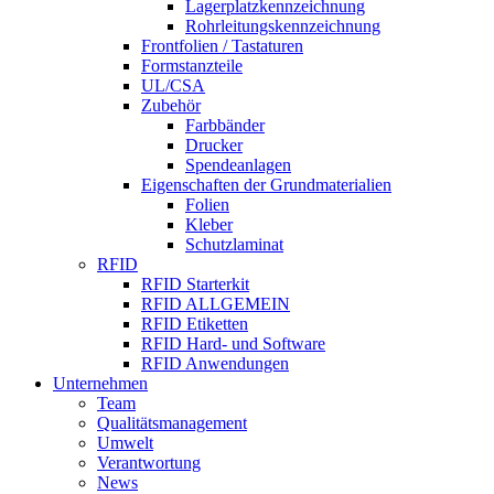
Lagerplatzkennzeichnung
Rohrleitungskennzeichnung
Frontfolien / Tastaturen
Formstanzteile
UL/CSA
Zubehör
Farbbänder
Drucker
Spendeanlagen
Eigenschaften der Grundmaterialien
Folien
Kleber
Schutzlaminat
RFID
RFID Starterkit
RFID ALLGEMEIN
RFID Etiketten
RFID Hard- und Software
RFID Anwendungen
Unternehmen
Team
Qualitätsmanagement
Umwelt
Verantwortung
News