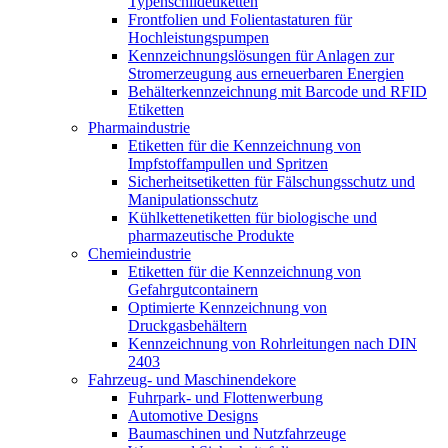
Typenschildetiketten
Frontfolien und Folientastaturen für
Hochleistungspumpen
Kennzeichnungslösungen für Anlagen zur
Stromerzeugung aus erneuerbaren Energien
Behälterkennzeichnung mit Barcode und RFID
Etiketten
Pharmaindustrie
Etiketten für die Kennzeichnung von
Impfstoffampullen und Spritzen
Sicherheitsetiketten für Fälschungsschutz und
Manipulationsschutz
Kühlkettenetiketten für biologische und
pharmazeutische Produkte
Chemieindustrie
Etiketten für die Kennzeichnung von
Gefahrgutcontainern
Optimierte Kennzeichnung von
Druckgasbehältern
Kennzeichnung von Rohrleitungen nach DIN
2403
Fahrzeug- und Maschinendekore
Fuhrpark- und Flottenwerbung
Automotive Designs
Baumaschinen und Nutzfahrzeuge