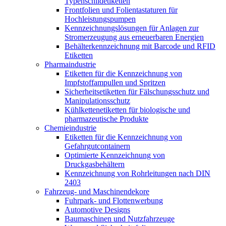
Typenschildetiketten
Frontfolien und Folientastaturen für
Hochleistungspumpen
Kennzeichnungslösungen für Anlagen zur
Stromerzeugung aus erneuerbaren Energien
Behälterkennzeichnung mit Barcode und RFID
Etiketten
Pharmaindustrie
Etiketten für die Kennzeichnung von
Impfstoffampullen und Spritzen
Sicherheitsetiketten für Fälschungsschutz und
Manipulationsschutz
Kühlkettenetiketten für biologische und
pharmazeutische Produkte
Chemieindustrie
Etiketten für die Kennzeichnung von
Gefahrgutcontainern
Optimierte Kennzeichnung von
Druckgasbehältern
Kennzeichnung von Rohrleitungen nach DIN
2403
Fahrzeug- und Maschinendekore
Fuhrpark- und Flottenwerbung
Automotive Designs
Baumaschinen und Nutzfahrzeuge