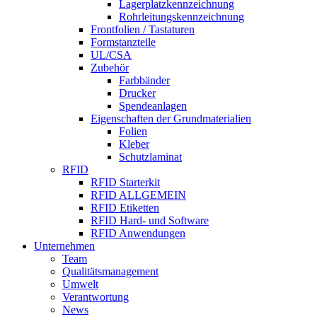
Lagerplatzkennzeichnung
Rohrleitungskennzeichnung
Frontfolien / Tastaturen
Formstanzteile
UL/CSA
Zubehör
Farbbänder
Drucker
Spendeanlagen
Eigenschaften der Grundmaterialien
Folien
Kleber
Schutzlaminat
RFID
RFID Starterkit
RFID ALLGEMEIN
RFID Etiketten
RFID Hard- und Software
RFID Anwendungen
Unternehmen
Team
Qualitätsmanagement
Umwelt
Verantwortung
News