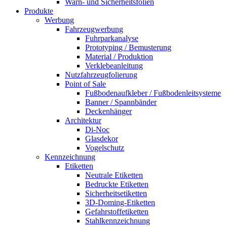
Warn- und Sicherheitsfolien
Produkte
Werbung
Fahrzeugwerbung
Fuhrparkanalyse
Prototyping / Bemusterung
Material / Produktion
Verklebeanleitung
Nutzfahrzeugfolierung
Point of Sale
Fußbodenaufkleber / Fußbodenleitsysteme
Banner / Spannbänder
Deckenhänger
Architektur
Di-Noc
Glasdekor
Vogelschutz
Kennzeichnung
Etiketten
Neutrale Etiketten
Bedruckte Etiketten
Sicherheitsetiketten
3D-Doming-Etiketten
Gefahrstoffetiketten
Stahlkennzeichnung