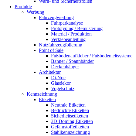
Warn- und Sicherheitsfolien
Produkte
Werbung
Fahrzeugwerbung
Fuhrparkanalyse
Prototyping / Bemusterung
Material / Produktion
Verklebeanleitung
Nutzfahrzeugfolierung
Point of Sale
Fußbodenaufkleber / Fußbodenleitsysteme
Banner / Spannbänder
Deckenhänger
Architektur
Di-Noc
Glasdekor
Vogelschutz
Kennzeichnung
Etiketten
Neutrale Etiketten
Bedruckte Etiketten
Sicherheitsetiketten
3D-Doming-Etiketten
Gefahrstoffetiketten
Stahlkennzeichnung