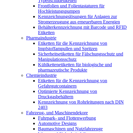
Typenschildetiketten
Frontfolien und Folientastaturen für
Hochleistungspumpen
Kennzeichnungslösungen für Anlagen zur
Stromerzeugung aus erneuerbaren Energien
Behälterkennzeichnung mit Barcode und RFID
Etiketten
Pharmaindustrie
Etiketten für die Kennzeichnung von
Impfstoffampullen und Spritzen
Sicherheitsetiketten für Fälschungsschutz und
Manipulationsschutz
Kühlkettenetiketten für biologische und
pharmazeutische Produkte
Chemieindustrie
Etiketten für die Kennzeichnung von
Gefahrgutcontainern
Optimierte Kennzeichnung von
Druckgasbehältern
Kennzeichnung von Rohrleitungen nach DIN
2403
Fahrzeug- und Maschinendekore
Fuhrpark- und Flottenwerbung
Automotive Designs
Baumaschinen und Nutzfahrzeuge