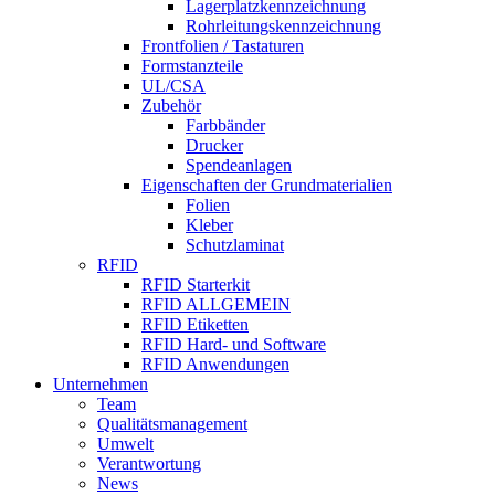
Lagerplatzkennzeichnung
Rohrleitungskennzeichnung
Frontfolien / Tastaturen
Formstanzteile
UL/CSA
Zubehör
Farbbänder
Drucker
Spendeanlagen
Eigenschaften der Grundmaterialien
Folien
Kleber
Schutzlaminat
RFID
RFID Starterkit
RFID ALLGEMEIN
RFID Etiketten
RFID Hard- und Software
RFID Anwendungen
Unternehmen
Team
Qualitätsmanagement
Umwelt
Verantwortung
News